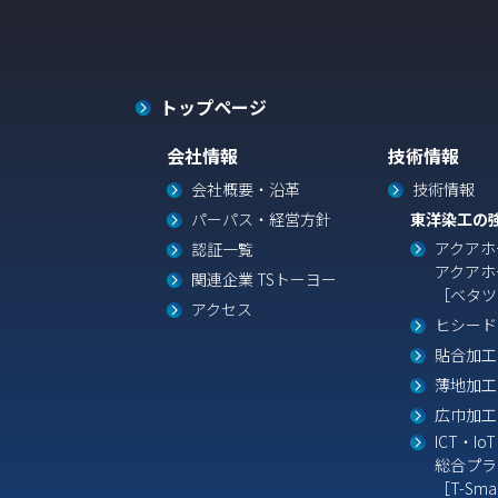
トップページ
会社情報
技術情報
会社概要・沿革
技術情報
パーパス・経営方針
東洋染工の
アクアホ
認証一覧
アクアホ
関連企業 TSトーヨー
［ベタツ
アクセス
ヒシード
貼合加工
薄地加工
広巾加工
ICT・IoT
総合プラ
［T-Sma