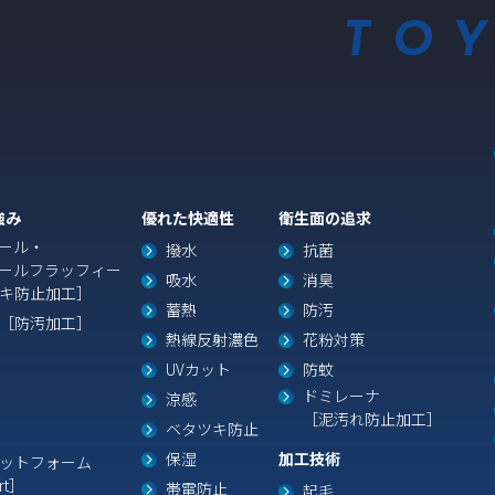
TO
強み
優れた快適性
衛生面の追求
ール・
撥水
抗菌
ール
フラッフィー
吸水
消臭
キ防止加工］
蓄熱
防汚
［防汚加工］
熱線反射濃色
花粉対策
UVカット
防蚊
ドミレーナ
涼感
［泥汚れ防止加工］
ベタツキ防止
保湿
加工技術
ットフォーム
rt］
帯電防止
起毛