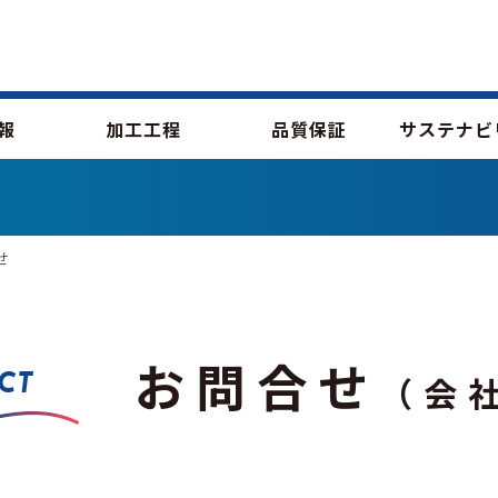
報
加工工程
品質保証
サステナビ
せ
お問合せ
（会
CT